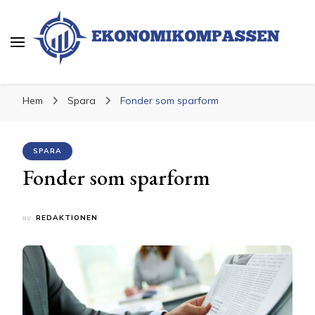
Ekonomikompassen
Ekonomi och Finans
Hem
Spara
Fonder som sparform
SPARA
Fonder som sparform
av
REDAKTIONEN