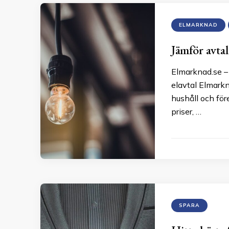
ELMARKNAD
Jämför avta
Elmarknad.se – 
elavtal Elmarkn
hushåll och för
priser, …
SPARA