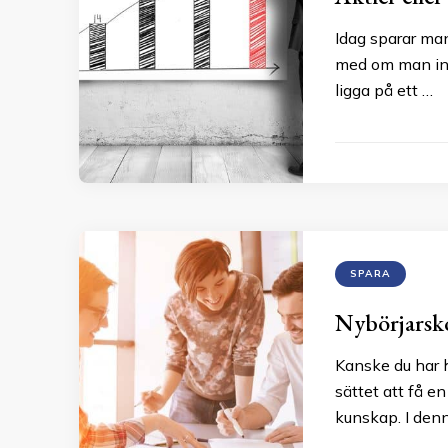
Idag sparar man 
med om man int
ligga på ett …
SPARA
Nybörjarsko
Kanske du har h
sättet att få e
kunskap. I denn