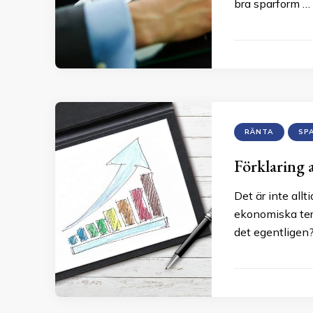
bra sparform …
RÄNTA
SP
Förklaring 
Det är inte all
ekonomiska term
det egentligen?