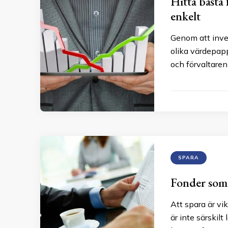
Hitta bästa
enkelt
Genom att inves
olika värdepapp
och förvaltaren
SPARA
Fonder som
Att spara är vi
är inte särskil