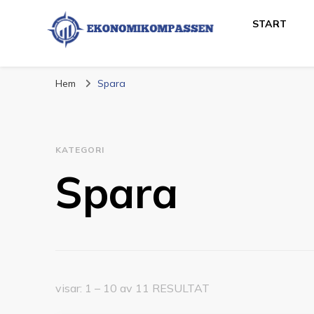
START
Ekonomikompass
Ekonomi och Finans
Hem
Spara
KATEGORI
Spara
visar: 1 – 10 av 11 RESULTAT