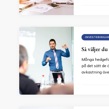
INVESTERINGA
Så väljer d
Många hedgefon
på det sätt de 
avkastning även