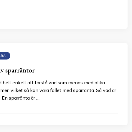
ARA
av sparräntor
tid helt enkelt att förstå vad som menas med olika
er, vilket så kan vara fallet med sparränta. Så vad är
 En sparränta är …