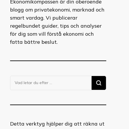
Ekonomikompassen är din oberoende
blogg om privatekonomi, marknad och
smart vardag. Vi publicerar
regelbundet guider, tips och analyser
för dig som vill förstå ekonomi och
fatta bättre beslut.
Letar
du
efter
något?
Detta verktyg hjälper dig att räkna ut