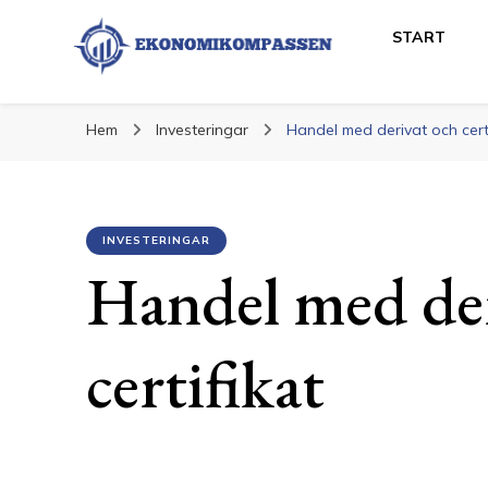
START
Ekonomikompass
Ekonomi och Finans
Hem
Investeringar
Handel med derivat och certi
INVESTERINGAR
Handel med der
certifikat