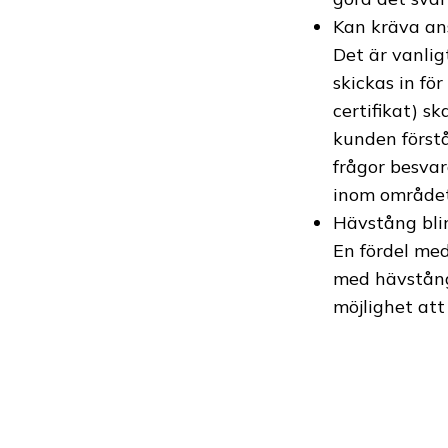
Kan kräva an
Det är vanli
skickas in fö
certifikat) sk
kunden förstå
frågor besva
inom området
Hävstång blir
En fördel med
med hävstång
möjlighet att