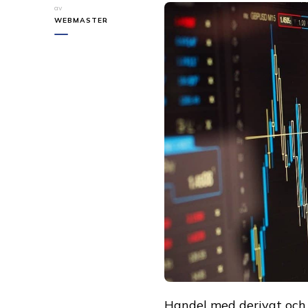
av
WEBMASTER
Handel med derivat och c