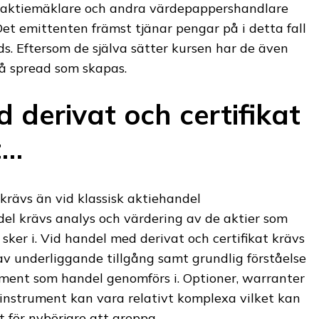
n aktiemäklare och andra värdepappershandlare
Det emittenten främst tjänar pengar på i detta fall
s. Eftersom de själva sätter kursen har de även
på spread som skapas.
 derivat och certifikat
t…
rävs än vid klassisk aktiehandel
el krävs analys och värdering av de aktier som
 sker i. Vid handel med derivat och certifikat krävs
v underliggande tillgång samt grundlig förståelse
ument som handel genomförs i. Optioner, warranter
instrument kan vara relativt komplexa vilket kan
t för nybörjare att greppa.