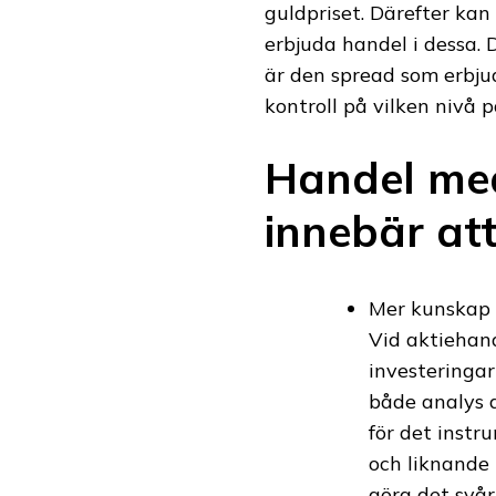
guldpriset. Därefter ka
erbjuda handel i dessa. 
är den spread som erbjud
kontroll på vilken nivå 
Handel med
innebär at
Mer kunskap k
Vid aktiehand
investeringar
både analys a
för det instr
och liknande 
göra det svår