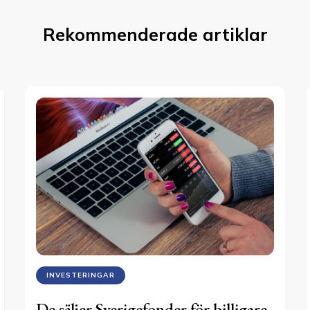
Rekommenderade artiklar
INVESTERINGAR
De säljer Sverigefonder för billigare