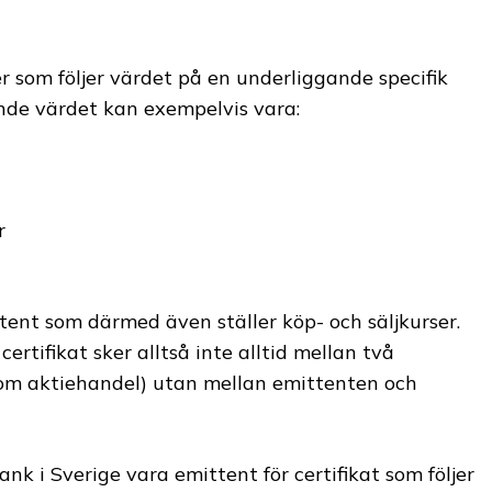
r som följer värdet på en underliggande specifik
ande värdet kan exempelvis vara:
r
ttent som därmed även ställer köp- och säljkurser.
rtifikat sker alltså inte alltid mellan två
(som aktiehandel) utan mellan emittenten och
nk i Sverige vara emittent för certifikat som följer