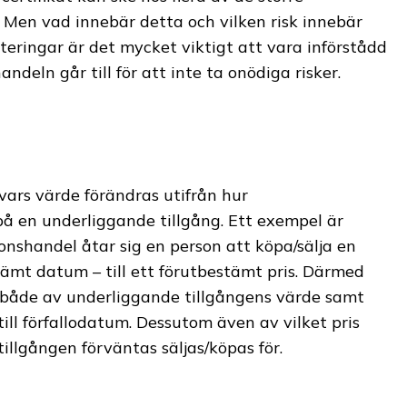
 Men vad innebär detta och vilken risk innebär
steringar är det mycket viktigt att vara införstådd
ndeln går till för att inte ta onödiga risker.
vars värde förändras utifrån hur
på en underliggande tillgång. Ett exempel är
onshandel åtar sig en person att köpa/sälja en
tämt datum – till ett förutbestämt pris. Därmed
 både av underliggande tillgångens värde samt
till förfallodatum. Dessutom även av vilket pris
llgången förväntas säljas/köpas för.