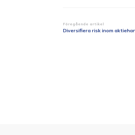
Inläggsnavigering
Föregående artikel
Diversifiera risk inom aktieha