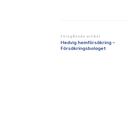
Inläggsnavigering
Föregående artikel
Hedvig hemförsäkring –
Försäkringsbolaget