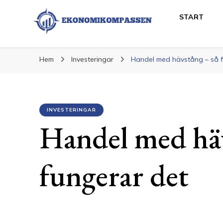
START
Ekonomikompass
Ekonomi och Finans
Hem
Investeringar
Handel med hävstång – så f
INVESTERINGAR
Handel med häv
fungerar det