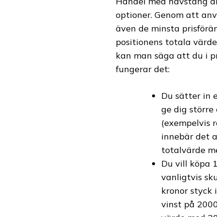
Handel med hävstång är
optioner. Genom att anv
även de minsta prisförä
positionens totala värde
kan man säga att du i pr
fungerar det:
Du sätter in 
ge dig störr
(exempelvis r
innebär det a
totalvärde me
Du vill köpa 
vanligtvis sk
kronor styck 
vinst på 2000