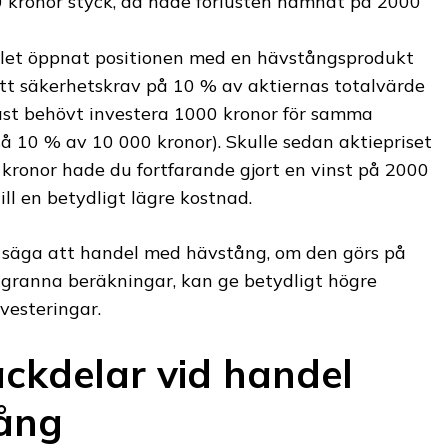
 kronor styck, då hade förlusten hamnat på 2000
llet öppnat positionen med en hävstångsprodukt
ett säkerhetskrav på 10 % av aktiernas totalvärde
st behövt investera 1000 kronor för samma
tså 10 % av 10 000 kronor). Skulle sedan aktiepriset
kronor hade du fortfarande gjort en vinst på 2000
ill en betydligt lägre kostnad.
säga att handel med hävstång, om den görs på
oggranna beräkningar, kan ge betydligt högre
vesteringar.
ackdelar vid handel
ång