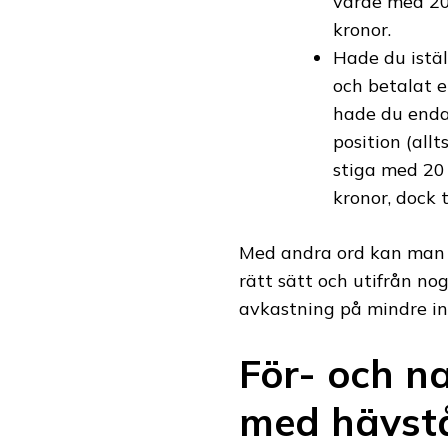
värde med 20
kronor.
Hade du istä
och betalat 
hade du enda
position (all
stiga med 20 
kronor, dock t
Med andra ord kan man 
rätt sätt och utifrån n
avkastning på mindre in
För- och n
med hävst