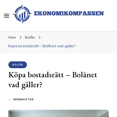
Ekonomikompassen
Ekonomi och Finans
Hem
Bolån
Köpa bostadsrätt – Bolånet vad gäller?
BOLÅN
Köpa bostadsrätt – Bolånet
vad gäller?
av
WEBMASTER