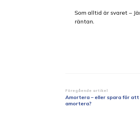
Som alltid är svaret – J
räntan.
Inläggsnavigering
Föregående artikel
Amortera – eller spara för att
amortera?