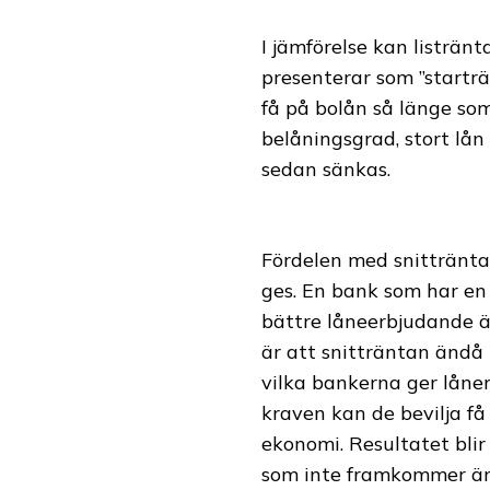
I jämförelse kan listrä
presenterar som ”startr
få på bolån så länge som
belåningsgrad, stort lå
sedan sänkas.
Fördelen med snittränta
ges. En bank som har en 
bättre låneerbjudande ä
är att snitträntan ändå
vilka bankerna ger låne
kraven kan de bevilja få
ekonomi. Resultatet blir
som inte framkommer är a