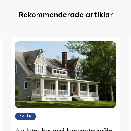
Rekommenderade artiklar
BOLÅN
Att köpa hus med kontantinsatslån