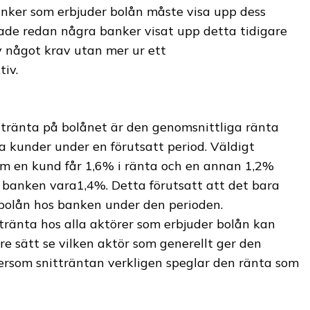
nker som erbjuder bolån måste visa upp dess
hade redan några banker visat upp detta tidigare
 något krav utan mer ur ett
iv.
tränta på bolånet är den genomsnittliga ränta
na kunder under en förutsatt period. Väldigt
om en kund får 1,6% i ränta och en annan 1,2%
banken vara1,4%. Detta förutsatt att det bara
 bolån hos banken under den perioden.
tränta hos alla aktörer som erbjuder bolån kan
e sätt se vilken aktör som generellt ger den
tersom snitträntan verkligen speglar den ränta som