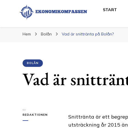
START
Ekonomikompass
Ekonomi och Finans
Hem
Bolån
Vad är snittränta på Bolån?
BOLÅN
Vad är snitträn
av
REDAKTIONEN
Snittränta är ett begre
utsträckning år 2015 än