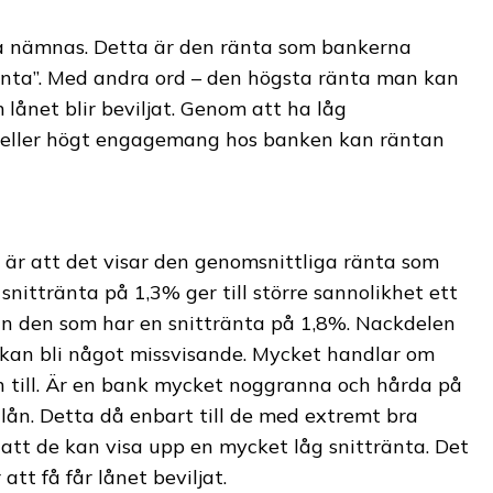
nta nämnas. Detta är den ränta som bankerna
änta”. Med andra ord – den högsta ränta man kan
 lånet blir beviljat. Genom att ha låg
n eller högt engagemang hos banken kan räntan
 är att det visar den genomsnittliga ränta som
snittränta på 1,3% ger till större sannolikhet ett
n den som har en snittränta på 1,8%. Nackdelen
 kan bli något missvisande. Mycket handlar om
n till. Är en bank mycket noggranna och hårda på
 lån. Detta då enbart till de med extremt bra
 att de kan visa upp en mycket låg snittränta. Det
tt få får lånet beviljat.